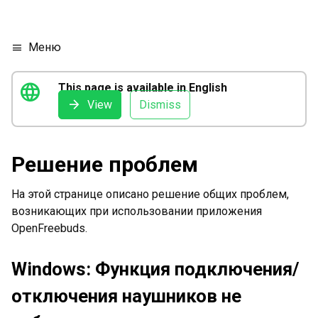
Меню
menu
language
This page is available in English
arrow_forward
View
Dismiss
Решение проблем
На этой странице описано решение общих проблем,
возникающих при использовании приложения
OpenFreebuds.
Windows: Функция подключения/
отключения наушников не