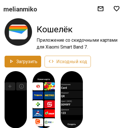
mail
favorite
melianmiko
Кошелёк
Приложение со скидочными картами
для Xiaomi Smart Band 7.
play_arrow
code
Загрузить
Исходный код