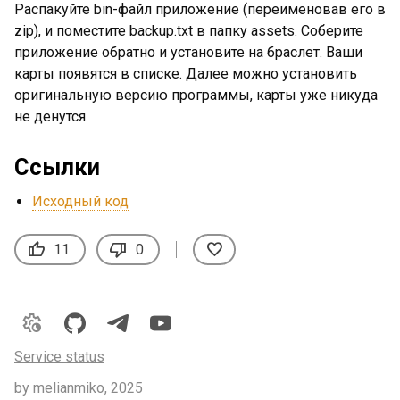
Распакуйте bin-файл приложение (переименовав его в
zip), и поместите backup.txt в папку assets. Соберите
приложение обратно и установите на браслет. Ваши
карты появятся в списке. Далее можно установить
оригинальную версию программы, карты уже никуда
не денутся.
Ссылки
Исходный код
thumb_up
thumb_down
favorite
11
0
settings_night_sight
Service status
by melianmiko, 2025